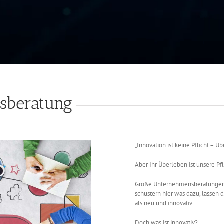
sberatung
„Innovation ist keine Pflicht – Ü
Aber Ihr Überleben ist unsere Pfl
Große Unternehmensberatungen s
schustern hier was dazu, lassen
als neu und innovativ.
Doch was ist innovativ?