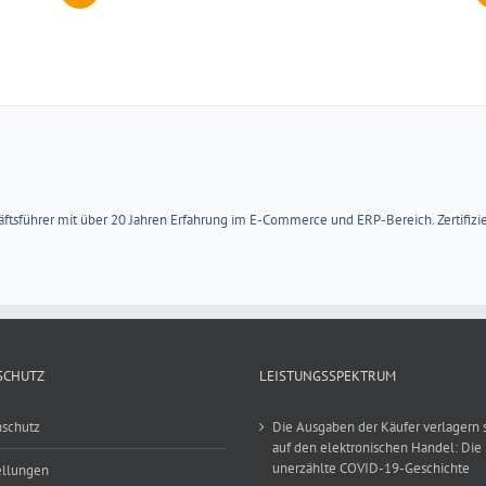
ftsführer mit über 20 Jahren Erfahrung im E-Commerce und ERP-Bereich. Zertifizier
SCHUTZ
LEISTUNGSSPEKTRUM
schutz
Die Ausgaben der Käufer verlagern 
auf den elektronischen Handel: Die
unerzählte COVID-19-Geschichte
ellungen