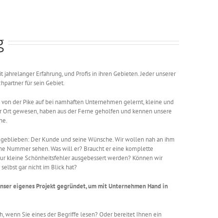
g
mit jahrelanger Erfahrung, und Profis in ihren Gebieten. Jeder unserer
chpartner für sein Gebiet.
von der Pike auf bei namhaften Unternehmen gelernt, kleine und
vor Ort gewesen, haben aus der Ferne geholfen und kennen unsere
he.
ke geblieben: Der Kunde und seine Wünsche. Wir wollen nah an ihm
eine Nummer sehen. Was will er? Braucht er eine komplette
ur kleine Schönheitsfehler ausgebessert werden? Können wir
selbst gar nicht im Blick hat?
unser eigenes Projekt gegründet, um mit Unternehmen Hand in
, wenn Sie eines der Begriffe lesen? Oder bereitet Ihnen ein