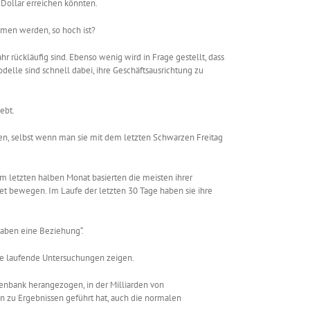
-Dollar erreichen könnten.
hmen werden, so hoch ist?
r rückläufig sind. Ebenso wenig wird in Frage gestellt, dass
delle sind schnell dabei, ihre Geschäftsausrichtung zu
ebt.
sen, selbst wenn man sie mit dem letzten Schwarzen Freitag
em letzten halben Monat basierten die meisten ihrer
et bewegen. Im Laufe der letzten 30 Tage haben sie ihre
 haben eine Beziehung“.
ie laufende Untersuchungen zeigen.
enbank herangezogen, in der Milliarden von
n zu Ergebnissen geführt hat, auch die normalen