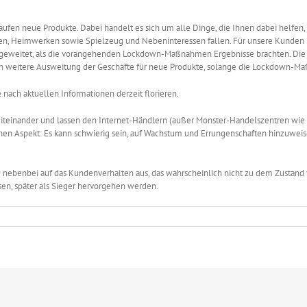
fen neue Produkte. Dabei handelt es sich um alle Dinge, die Ihnen dabei helfen, 
ren, Heimwerken sowie Spielzeug und Nebeninteressen fallen. Für unsere Kunden
sgeweitet, als die vorangehenden Lockdown-Maßnahmen Ergebnisse brachten. Die 
ten weitere Ausweitung der Geschäfte für neue Produkte, solange die Lockdown-M
e nach aktuellen Informationen derzeit florieren.
teinander und lassen den Internet-Händlern (außer Monster-Handelszentren wie
en Aspekt: Es kann schwierig sein, auf Wachstum und Errungenschaften hinzuweis
19 nebenbei auf das Kundenverhalten aus, das wahrscheinlich nicht zu dem Zustand
ssen, später als Sieger hervorgehen werden.