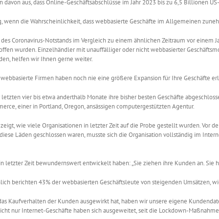
davon aus, dass Online-Geschäftsabschlüsse im Jahr 2023 bis zu 6,5 Billionen US
ing, wenn die Wahrscheinlichkeit, dass webbasierte Geschäfte im Allgemeinen zune
 des Coronavirus-Notstands im Vergleich zu einem ähnlichen Zeitraum vor einem Jah
offen wurden. Einzelhändler mit unauffälliger oder nicht webbasierter Geschäftsmo
nden, helfen wir Ihnen gerne weiter.
e webbasierte Firmen haben noch nie eine größere Expansion für Ihre Geschäfte erl
 letzten vier bis etwa anderthalb Monate ihre bisher besten Geschäfte abgeschlos
erce, einer in Portland, Oregon, ansässigen computergestützten Agentur.
igt, wie viele Organisationen in letzter Zeit auf die Probe gestellt wurden. Vor d
iese Läden geschlossen waren, musste sich die Organisation vollständig im Intern
h in letzter Zeit bewundernswert entwickelt haben: „Sie ziehen ihre Kunden an. Sie
lich berichten 43% der webbasierten Geschäftsleute von steigenden Umsätzen, w
 das Kaufverhalten der Kunden ausgewirkt hat, haben wir unsere eigene Kundendat
Nicht nur Internet-Geschäfte haben sich ausgeweitet, seit die Lockdown-Maßnahme