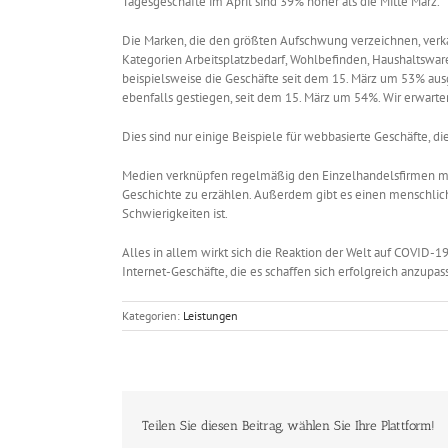
Tagesgeschäfte im April sind 39% höher als die Mitte März.
Die Marken, die den größten Aufschwung verzeichnen, verkau
Kategorien Arbeitsplatzbedarf, Wohlbefinden, Haushaltswa
beispielsweise die Geschäfte seit dem 15. März um 53% au
ebenfalls gestiegen, seit dem 15. März um 54%. Wir erwar
Dies sind nur einige Beispiele für webbasierte Geschäfte, di
Medien verknüpfen regelmäßig den Einzelhandelsfirmen mi
Geschichte zu erzählen. Außerdem gibt es einen menschlich
Schwierigkeiten ist.
Alles in allem wirkt sich die Reaktion der Welt auf COVID-
Internet-Geschäfte, die es schaffen sich erfolgreich anzupa
Kategorien:
Leistungen
Teilen Sie diesen Beitrag, wählen Sie Ihre Plattform!