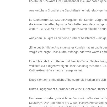
US-Dollar 56% Anteil im Einzelhandel. Die Prognosen gehen 
Aus welchem Grund ist die Geschäftssicherheit relativ ger
Es ist unbestreitbar, dass die Ausgaben der Kunden aufgrund
die konventionelle physische Geschäfte besonders hart getr
ändern. Falls Sie sich in einer vergleichbaren Situation befi
Auf jeden Fall gibt es hier eine größere Geschichte – einig
„Eine beträchtliche Anzahl unserer Kunden hat im Laufe der
vergleicht“, sagte Dean Dutro, Mitbegründer von Worth Comm
Eine führende Hautpflege- und Beauty-Marke, Naples Soap, ze
Verkäufe auf einigen wenigen Einzelhandelsgeschäften. Da d
Online-Geschäfte erheblich ausgeweitet.
Dutro sieht ein einheitliches Thema für die Marken, die sic
Dutros Engagement für Kunden ist keine Ausnahme. Tatsäch
Um besser zu sehen, wie sich der Coronavirus-Notstand auf
Kaufabschlüsse über mehr als 32.000 Marken erfasst sind. 