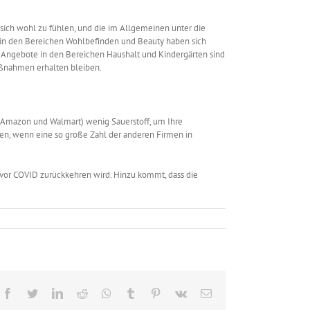
sich wohl zu fühlen, und die im Allgemeinen unter die
 in den Bereichen Wohlbefinden und Beauty haben sich
Angebote in den Bereichen Haushalt und Kindergärten sind
aßnahmen erhalten bleiben.
 Amazon und Walmart) wenig Sauerstoff, um Ihre
en, wenn eine so große Zahl der anderen Firmen in
 vor COVID zurückkehren wird. Hinzu kommt, dass die
Facebook
Twitter
LinkedIn
Reddit
Whatsapp
Tumblr
Pinterest
Vk
Email