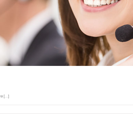
 [...]